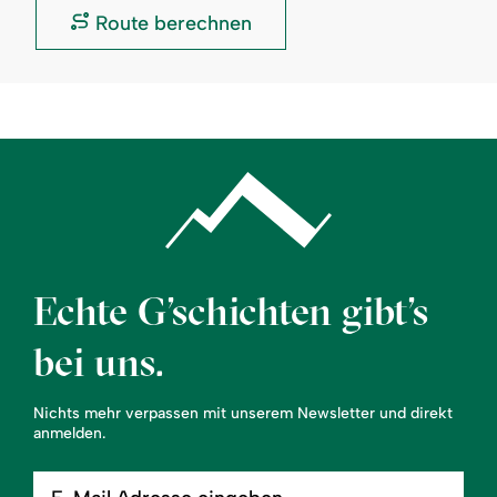
Besinnung:
Ort
Route berechnen
der
Besinnung:
Echte G’schichten gibt’s
bei uns.
Nichts mehr verpassen mit unserem Newsletter und direkt
anmelden.
E-
Mail