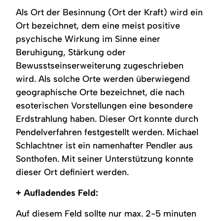
Wiese,
auf
auf
Bäumen,
grüner
grüner
Als Ort der Besinnung (Ort der Kraft) wird ein
Weg,
Wiese,
Wiese,
Häusern
Holzbänke,
umgeben
Ort bezeichnet, dem eine meist positive
und
Baumstumpf,
von
psychische Wirkung im Sinne einer
imposanter
Holzzaun,
niedrigem
Bergkulisse
sanfte
Holzzaun,
Beruhigung, Stärkung oder
unter
Hügel
sanfte
blauem
im
Hügel
Bewusstseinserweiterung zugeschrieben
Himmel
Hintergrund.
und
wird. Als solche Orte werden überwiegend
mit
Häuser
Wolken.
im
geographische Orte bezeichnet, die nach
Hintergrund.
esoterischen Vorstellungen eine besondere
Erdstrahlung haben. Dieser Ort konnte durch
Pendelverfahren festgestellt werden. Michael
Schlachtner ist ein namenhafter Pendler aus
Sonthofen. Mit seiner Unterstützung konnte
dieser Ort definiert werden.
+ Aufladendes Feld:
Auf diesem Feld sollte nur max. 2-5 minuten