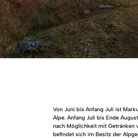
©
Brotzeit
Gipfelkreuz
Obere
auf
im
Gund
der
Abendlicht:
Alpe
Oberen
Holzernes
im
Gund
Kreuz
Morgenlicht:
Alpe:
auf
Holzhütte
Biertisch
felsigem
am
mit
Berggipfel,
Hang,
karierter
bewaldete
umgeben
Decke,
Hänge,
von
Von Juni bis Anfang Juli ist Mar
Bierglas,
Bergpanorama
grüner
Brotzeitbrett
im
Wiese,
Alpe. Anfang Juli bis Ende Augus
mit
Dunst,
Bäumen,
Käse,
Sonnenuntergang.
Bergpanorama,
nach Möglichkeit mit Getränken v
Wurst,
Sonnenstrahlen.
befindet sich im Besitz der Alpge
Radieschen,