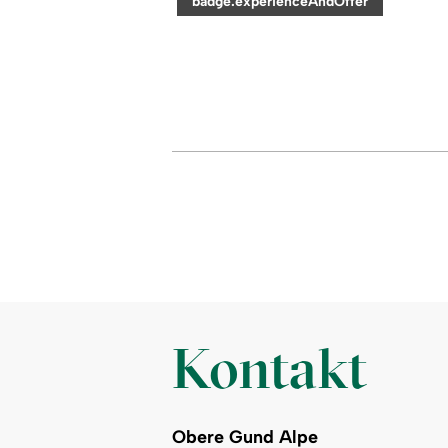
category:
badge.experienceAndOffer
Alpwanderung
im
Naturpark
Nagelfluhkette
Kontakt
Obere Gund Alpe