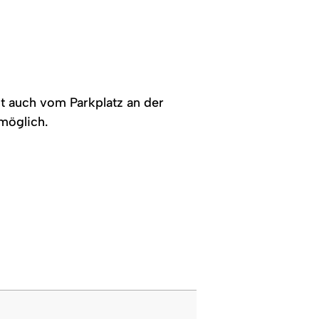
Bergpanorama
im
Hintergrund.
t auch vom Parkplatz an der
möglich.
e