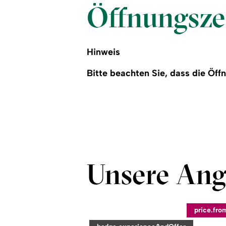
Öffnungsze
Hinweis
Bitte beachten Sie, dass die Öf
Unsere Ang
©
price.fro
readmore: