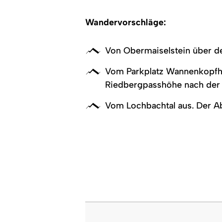
Holzhütte,
Bergpanorama.
Wandervorschläge:
Von Obermaiselstein über de
Vom Parkplatz Wannenkopfhü
Riedbergpasshöhe nach der 
Vom Lochbachtal aus. Der A