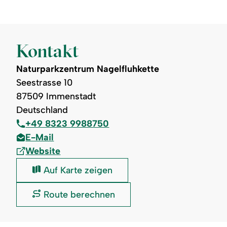
Kontakt
Naturparkzentrum Nagelfluhkette
Seestrasse 10
87509 Immenstadt
Deutschland
+49 8323 9988750
E-Mail
Website
Naturparkzentrum
Auf Karte zeigen
Nagelfluhkette:
Naturparkzentrum
Route berechnen
Nagelfluhkette: