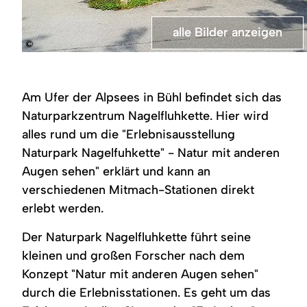
alle Bilder anzeigen
alle Bilder anzeigen
©
Grund-
Naturparkzentrum
und
Nagelfluhkette
Trinkwasser
-
Am Ufer der Alpsees in Bühl befindet sich das
ein
unterirdischer
Naturparkzentrum Nagelfluhkette. Hier wird
Schatz
alles rund um die "Erlebnisausstellung
Naturpark Nagelfuhkette" - Natur mit anderen
Augen sehen" erklärt und kann an
verschiedenen Mitmach-Stationen direkt
erlebt werden.
Der Naturpark Nagelfluhkette führt seine
kleinen und großen Forscher nach dem
Konzept "Natur mit anderen Augen sehen"
durch die Erlebnisstationen. Es geht um das