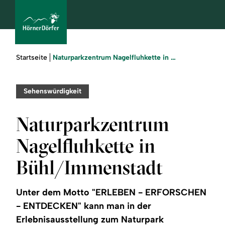
Sie
Naturparkzentrum Nagelfluhkette in Bühl/Immenstadt
Startseite
sind
hier:
bcams
Sehenswürdigkeit
Naturparkzentrum
Urlaub
Nagelfluhkette in
buchen
Bühl/Immenstadt
Sommer
Unter dem Motto "ERLEBEN - ERFORSCHEN
Winter
- ENTDECKEN" kann man in der
Erlebnisausstellung zum Naturpark