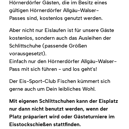
Hörnerdörfer Gästen, die im Besitz eines
Alle
Waldrand,
Händen,
Waldrand,
Mann
Schnee,
der
vier
ein
sie
die
seht
etliche
Eisfläche,
gültigen Hörnerdörfer Allgäu-Walser-
tragen
Teil
tragen
Bäume
etwas
Erwachsene
im
Helme.
macht
Anoraks,
tragen
abseits.
und
Hintergrund
Passes sind, kostenlos genutzt werden.
eine
Skihosen
Hauben
Kinder
der
Schneeballschlacht.
und
aus
laufen
Illerdamm.
Aber nicht nur Eislaufen ist für unsere Gäste
Helme.
Schnee.
Schlittschuh.
kostenlos, sondern auch das Ausleihen der
Schlittschuhe (passende Größen
vorausgesetzt).
Einfach nur den Hörnerdörfer Allgäu-Walser-
Pass mit sich führen - und los geht's!
Der Eis-Sport-Club Fischen kümmert sich
gerne auch um Dein leibliches Wohl.
Mit eigenen Schlittschuhen kann der Eisplatz
nur dann nicht benutzt werden, wenn der
Platz präpariert wird oder Gästeturniere im
Eisstockschießen stattfinden.