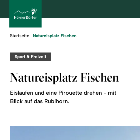
Sie
Natureisplatz Fischen
Startseite
sind
hier:
bcams
Sport & Freizeit
Natureisplatz Fischen
Urlaub
buchen
Eislaufen und eine Pirouette drehen - mit
Blick auf das Rubihorn.
Sommer
Winter