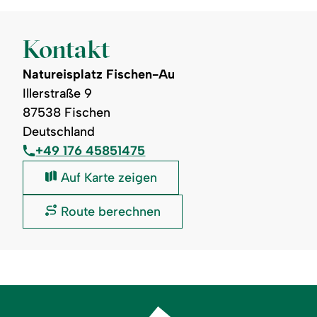
Kontakt
Natureisplatz Fischen-Au
Illerstraße 9
87538 Fischen
Deutschland
+49 176 45851475
Natureisplatz
Auf Karte zeigen
Fischen-
Au:
Natureisplatz
Route berechnen
Fischen-
Au: