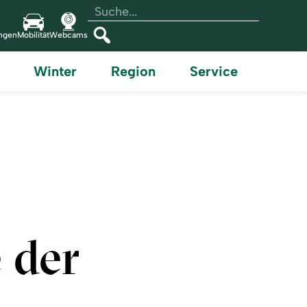
Volltextsuche
Suchtext
einfügen
ungen
Mobilität
Webcams
Suchen
Winter
Region
Service
 der