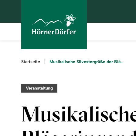
Sie
Musikalische Silvestergrüße der Bläserjugend
Startseite
sind
hier:
Veranstaltung
Musikalische