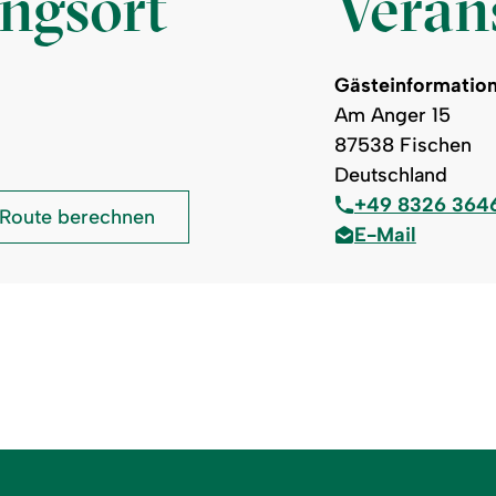
ungsort
Verans
Gästeinformation
Am Anger 15
87538 Fischen
Deutschland
+49 8326 364
Weidachwald
Route berechnen
E-Mail
Fischen: