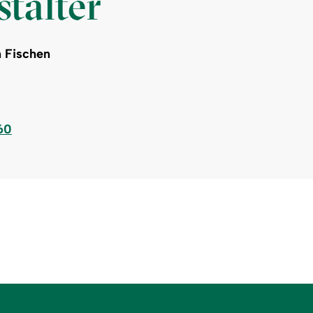
talter
 Fischen
60