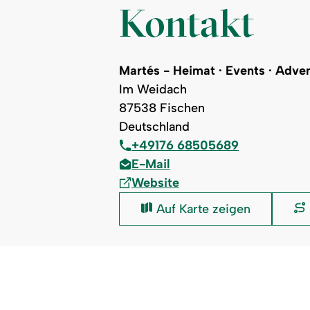
Kontakt
Martés - Heimat · Events · Adven
Im Weidach
87538 Fischen
Deutschland
+49176 68505689
E-Mail
Website
Martés
Auf Karte zeigen
-
Heimat
·
·
Events
·
·
Adventure
Minigolf: