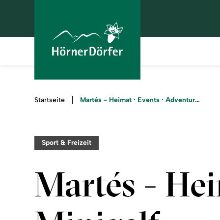
Sie
Martés - Heimat · Events · Adventure Minigolf
Startseite
sind
hier:
Sport & Freizeit
Martés - Hei