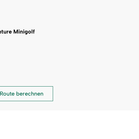
ture Minigolf
Martés
Route berechnen
-
Heimat
Events
Adventure
Minigolf: