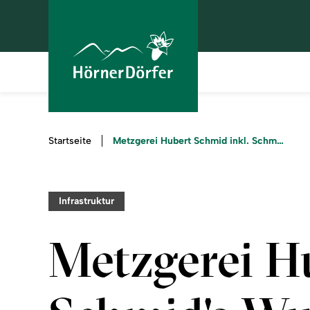
Sie
Metzgerei Hubert Schmid inkl. Schmid's Wurstbox (Automat)
Startseite
sind
hier:
Infrastruktur
Metzgerei H