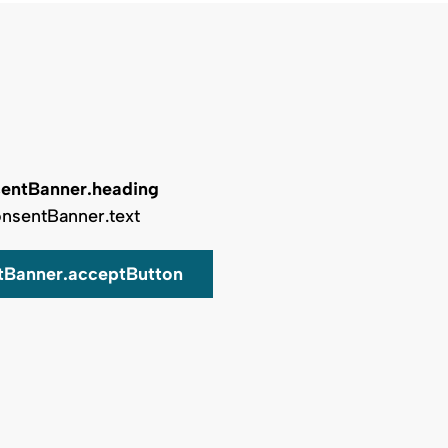
entBanner.heading
nsentBanner.text
tBanner.acceptButton
Auf Karte zeigen