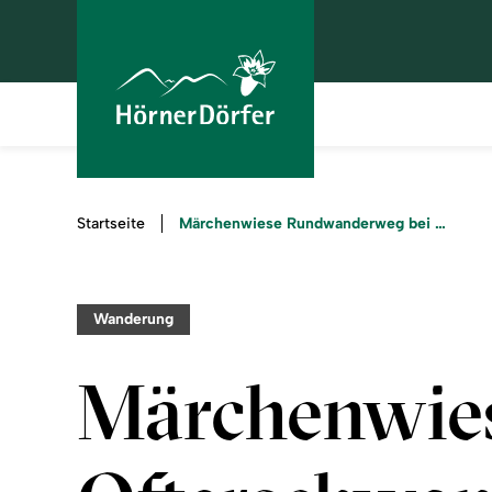
Sie
Märchenwiese Rundwanderweg bei Ofterschwang
Startseite
sind
hier:
Wanderung
Märchenwie