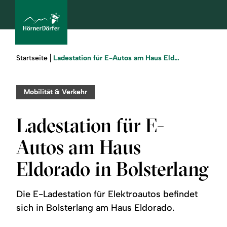
Sie
Ladestation für E-Autos am Haus Eldorado in Bolsterlang
Startseite
sind
hier:
bcams
Mobilität & Verkehr
Ladestation für E-
Urlaub
Autos am Haus
buchen
Eldorado in Bolsterlang
Sommer
Die E-Ladestation für Elektroautos befindet
Winter
sich in Bolsterlang am Haus Eldorado.