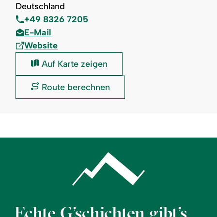
Deutschland
+49 8326 7205
E-Mail
Website
Eldorado:
Auf Karte zeigen
Eldorado:
Route berechnen
Echte G’schichten gibt’s