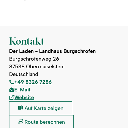
Kontakt
Der Laden - Landhaus Burgschrofen
Burgschrofenweg 26
87538 Obermaiselstein
Deutschland
+49 8326 7286
E-Mail
Website
Der
Auf Karte zeigen
Laden
-
Der
Route berechnen
Landhaus
Laden