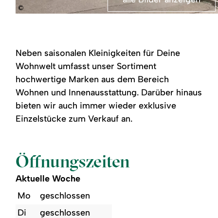
©
Dunkles
Dach
mit
Holzbalken.
Blaue
Neben saisonalen Kleinigkeiten für Deine
Fensterläden
und
Wohnwelt umfasst unser Sortiment
rote
hochwertige Marken aus dem Bereich
Blumenkästen.
Efeu
Wohnen und Innenausstattung. Darüber hinaus
rankt
an
bieten wir auch immer wieder exklusive
der
Einzelstücke zum Verkauf an.
Fassade.
Gepflasterter
Weg
führt
zum
Öffnungszeiten
Haus.
Aktuelle Woche
Mo
geschlossen
Di
geschlossen