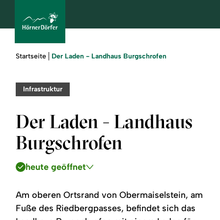
Sie
Der Laden - Landhaus Burgschrofen
Startseite
sind
hier:
bcams
Infrastruktur
Der Laden - Landhaus
Urlaub
Burgschrofen
buchen
heute geöffnet
Sommer
Winter
Am oberen Ortsrand von Obermaiselstein, am
Fuße des Riedbergpasses, befindet sich das