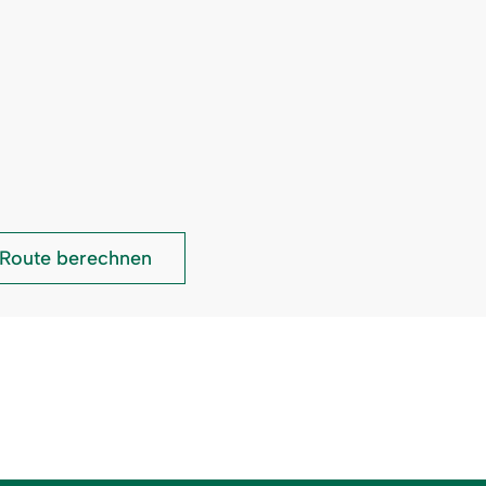
Kräutergarten
Route berechnen
Fischen: