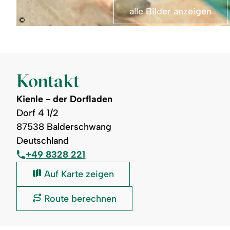
alle Bilder anzeigen
©
<p>
Gut
gefüllte
Holzregale.
Angeboten
werden
Kontakt
verschiedene
Lebensmittel,
darunter
Kienle - der Dorfladen
Kaffee,
Dorf 4 1/2
Nudeln,
Konserven
87538 Balderschwang
und
Getränke.
Deutschland
</p>
+49 8328 221
Kienle
Auf Karte zeigen
-
der
Kienle
Route berechnen
Dorfladen:
-
der
Dorfladen: