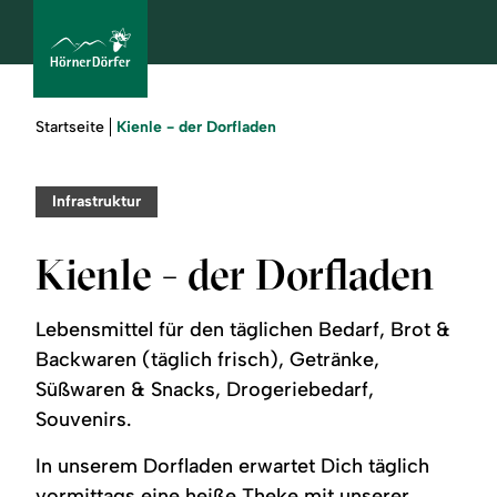
Sie
Kienle - der Dorfladen
Startseite
sind
hier:
bcams
Infrastruktur
Kienle - der Dorfladen
Urlaub
buchen
Lebensmittel für den täglichen Bedarf, Brot &
Backwaren (täglich frisch), Getränke,
Sommer
Süßwaren & Snacks, Drogeriebedarf,
Souvenirs.
Winter
In unserem Dorfladen erwartet Dich täglich
vormittags eine heiße Theke mit unserer