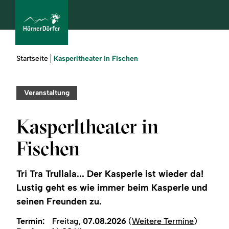
Sie
Kasperltheater in Fischen
Startseite
sind
hier:
bcams
Veranstaltung
Kasperltheater in
Urlaub
Fischen
buchen
Tri Tra Trullala... Der Kasperle ist wieder da!
Sommer
Lustig geht es wie immer beim Kasperle und
seinen Freunden zu.
Winter
Termin:
Freitag,
07.08.2026
(
Weitere Termine
)