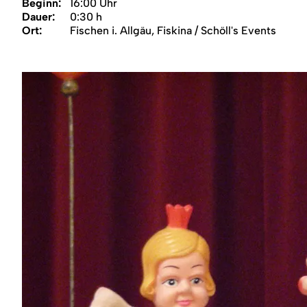
Region
Beginn:
16:00 Uhr
Dauer:
0:30 h
Ort:
Fischen i. Allgäu, Fiskina / Schöll's Events
Service