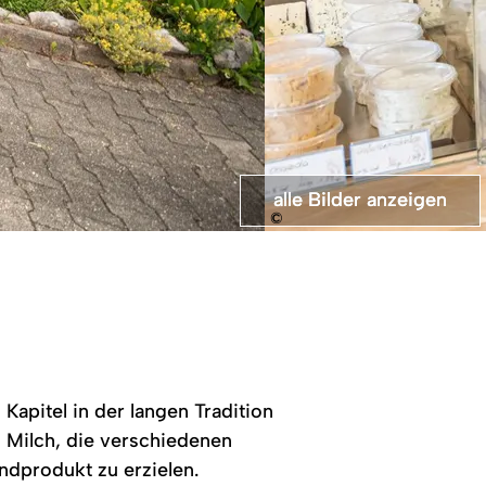
alle Bilder anzeigen
alle Bilder anzeigen
alle Bilder anzeigen
©
Die
Vorderansicht
des
Ladens
in
Fischen.
Kapitel in der langen Tradition
s Milch, die verschiedenen
ndprodukt zu erzielen.