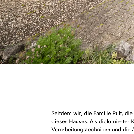
©
Der
Zugang
Käseautomat,
zur
umbaut
Käshütte,
mit
ein
Holz
Fenster
und
in
einem
der
Holzdach,
Mitte,
davor
rechts
eine
die
Seitdem wir, die Familie Pult, di
Kuhfigur.
kleine
Hütte
dieses Hauses. Als diplomierter 
mit
dem
Verarbeitungstechniken und die 
Automaten,