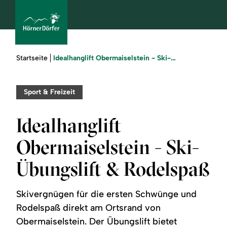
Sie
Idealhanglift Obermaiselstein - Ski-Übungslift & Rodelspaß
Startseite
sind
hier:
bcams
Sport & Freizeit
Idealhanglift
Urlaub
Obermaiselstein - Ski-
buchen
Übungslift & Rodelspaß
Sommer
Skivergnügen für die ersten Schwünge und
Winter
Rodelspaß direkt am Ortsrand von
Obermaiselstein. Der Übungslift bietet