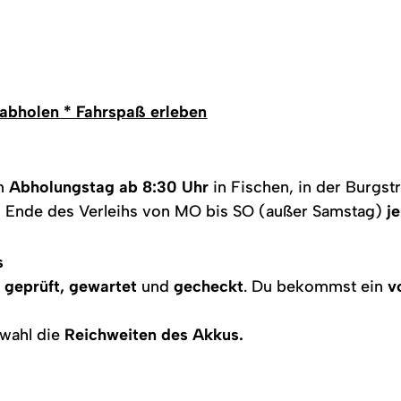
 abholen * Fahrspaß erleben
am
Abholungstag ab 8:30 Uhr
in Fischen, in der Burgst
m Ende des Verleihs von MO bis SO (außer Samstag)
je
es
g
geprüft, gewartet
und
gecheckt
. Du bekommst ein
v
swahl die
Reichweiten des Akkus.