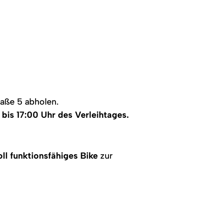
von
E-
Bikes
im
Laden.
raße 5 abholen.
 bis 17:00 Uhr des Verleihtages.
oll funktionsfähiges Bike
zur