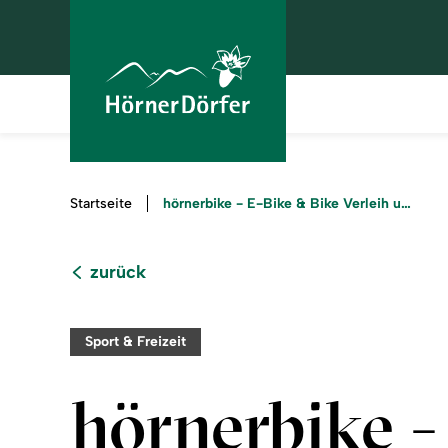
Sie
hörnerbike - E-Bike & Bike Verleih und Shop
Startseite
sind
hier:
zurück
Sport & Freizeit
hörnerbike -