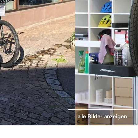
alle Bilder anzeigen
alle Bilder anzeigen
©
Eine
auswahl