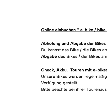
Gehweg
vor
dem
Laden
stehen
zwei
E-
Bikes,
Online einbuchen * e-bike / bike
die
von
oben
fotografiert
Abholung und Abgabe der Bikes
wurden.
Du kannst das Bike / die Bikes 
Abgabe
des Bikes / der Bikes a
Check, Akku, Touren mit e-bik
Unsere Bikes werden regelmäßi
Verfügung gestellt.
Bitte beachte bei ihrer Tourenau