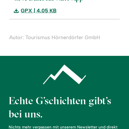
Download:
GPX
| 4.05 KB
Grüner
Weg
Loipe
Autor: Tourismus Hörnerdörfer GmbH
in
Fischen
Echte G’schichten gibt’s
bei uns.
Nichts mehr verpassen mit unserem Newsletter und direkt