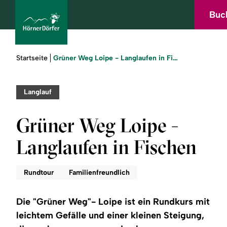
Zum
Zur
Zur
Zum
Buc
Hauptinhalt
Suche
Navigation
Footer
springen
springen
springen
springen
Sie
Grüner Weg Loipe - Langlaufen in Fischen
Startseite
sind
hier:
bcams
Langlauf
Grüner Weg Loipe -
Urlaub
Langlaufen in Fischen
buchen
Sommer
Rundtour
Familienfreundlich
Winter
Die "Grüner Weg"- Loipe ist ein Rundkurs mit
leichtem Gefälle und einer kleinen Steigung,