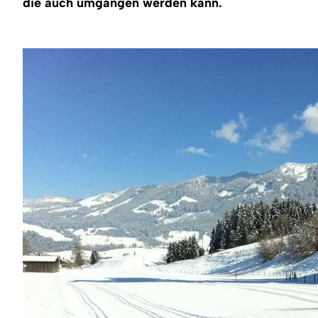
die auch umgangen werden kann.
Region
Service