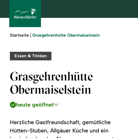
Sie
Grasgehrenhütte Obermaiselstein
Startseite
sind
hier:
bcams
Essen & Trinken
Grasgehrenhütte
Urlaub
Obermaiselstein
buchen
heute geöffnet
Sommer
Winter
Herzliche Gastfreundschaft, gemütliche
Hütten-Stuben, Allgäuer Küche und ein