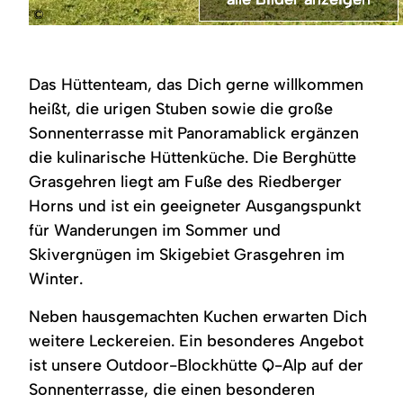
©
Außenbereich
Außenterrasse
Die
Heller
Blick
der
der
Berghütte
Innenraum
aus
Grasgehrenhütte
Grasgehrenhütte
Grasgehren
der
dem
mit
mit
liegt
Sonnenterrasse
Fenster
Das Hüttenteam, das Dich gerne willkommen
Holztischen
Panoramablick
eingebettet
der
der
und
auf
in
Grasgehrenhütte.
Grasgehrenhütte
heißt, die urigen Stuben sowie die große
-
die
eine
Holzwände
auf
Sonnenterrasse mit Panoramablick ergänzen
bänken.
Berge.
grüne
und
eine
Weiche,
Rustikale
Berglandschaft.
-
verschneite
die kulinarische Hüttenküche. Die Berghütte
helle
Holztische
Dunkle
decke
Berglandschaft.
Schaffelle
und
Holzbauten
mit
Helle
Grasgehren liegt am Fuße des Riedberger
liegen
-
mit
großen
Holztische
Horns und ist ein geeigneter Ausgangspunkt
auf
bänke
roten
Fensterfronten
und
den
mit
Sonnenschirmen
bieten
Stühle
für Wanderungen im Sommer und
Bänken.
hellen
vor
Panoramablick
im
Kleine
Schaffellen.
der
auf
Vordergrund.
Skivergnügen im Skigebiet Grasgehren im
Topfpflanzen
Terrasse.
eine
Winter.
und
verschneite
Speisekarten
Berglandschaft.
stehen
Neben hausgemachten Kuchen erwarten Dich
auf
den
weitere Leckereien. Ein besonderes Angebot
Tischen.
ist unsere Outdoor-Blockhütte Q-Alp auf der
Sonnenterrasse, die einen besonderen