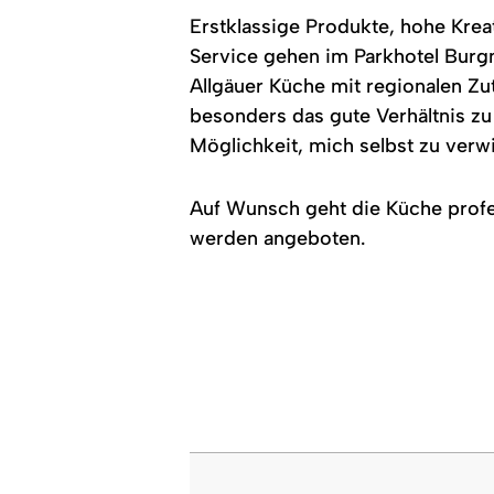
Polstermöbeln
und
Erstklassige Produkte, hohe Krea
und
große
Tischen
Fenster.
Service gehen im Parkhotel Burgm
aus
Allgäuer Küche mit regionalen Zut
Holz.
besonders das gute Verhältnis z
Möglichkeit, mich selbst zu verw
Auf Wunsch geht die Küche profes
werden angeboten.