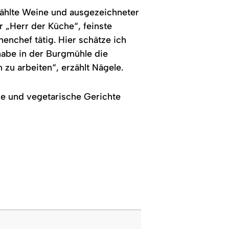
Tischdecken,
vom
ewählte Weine und ausgezeichneter
an
Kurpark
der
trennt.
 „Herr der Küche“, feinste
linken
henchef tätig. Hier schätze ich
Seite
sind
habe in der Burgmühle die
Fenster.
zu arbeiten“, erzählt Nägele.
ie und vegetarische Gerichte