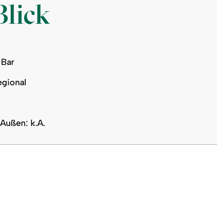
Blick
 Bar
egional
 Außen: k.A.