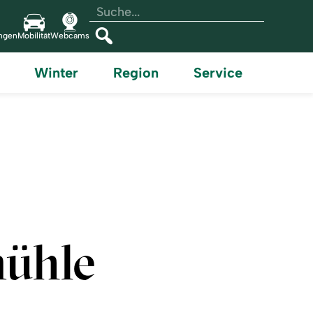
Volltextsuche
Suchtext
einfügen
ungen
Mobilität
Webcams
Suchen
Winter
Region
Service
ühle