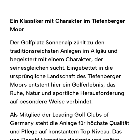
Eine
Eine
Gemütlicher
Rustikal
Ein
Familie
schwarze
Speiseraum
eingerichteter
ruhiger
golft
Golftasche
mit
Speiseraum
Teich
auf
mit
Holzwänden
mit
spiegelt
Ein Klassiker mit Charakter im Tiefenberger
einem
Schlägern
und
Holzböden
Bäume
grünen
steht
Holzbalkendecke.
und
und
Moor
Platz.
auf
Ein
hellen
ein
Bäume
einem
gedeckter
Wänden.
Gebäude
Der Golfplatz Sonnenalp zählt zu den
und
grünen
Holztisch
Mehrere
mit
Berge
Golfplatz.
mit
Holztische
grünen
traditionsreichsten Anlagen im Allgäu und
im
Im
grauer
mit
Sonnenschirmen.
Hintergrund
Hintergrund
Eckbank
gepolsterten
Golfer
begeistert mit einem Charakter, der
unter
eine
und
Eckbänken
sind
seinesgleichen sucht. Eingebettet in die
blauem
malerische
Holzstühlen.
und
auf
Himmel.
Landschaft
Holzstühlen.
dem
ursprüngliche Landschaft des Tiefenberger
mit
grünen
schneebedeckten
Rasen
Moors entsteht hier ein Golferlebnis, das
Bergen.
im
Ruhe, Natur und sportliche Herausforderung
Hintergrund
zu
auf besondere Weise verbindet.
sehen.
Als Mitglied der Leading Golf Clubs of
Germany steht die Anlage für höchste Qualität
und Pflege auf konstantem Top Niveau. Das
von Donald Harradine designte und später