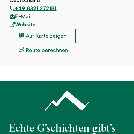
Deutschland
+49 8321 272181
E-Mail
Website
Golfplatz
Auf Karte zeigen
Sonnenalp:
Golfplatz
Route berechnen
Sonnenalp:
Echte G’schichten gibt’s