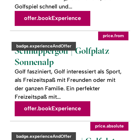
Golfspiel schnell und...
offer.bookExperience
readmore:
©
price.from
Schnuppergolf
|
category:
badge.experienceAndOffer
Golfplatz
Schnuppergolf | Golfplatz
Sonnenalp
Sonnenalp
Golf fasziniert, Golf interessiert als Sport,
als Freizeitspaß mit Freunden oder mit
der ganzen Familie. Ein perfekter
Freizeitspaß mit...
offer.bookExperience
readmore:
©
price.absolute
Short
Game
category:
badge.experienceAndOffer
Kurs