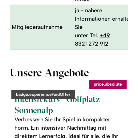
ja - nähere
Informationen erhalten
Mitgliederaufnahme
Sie
unter Tel.
+49
8321 272 912
Unsere Angebote
©
price.absolute
readmore:
category:
badge.experienceAndOffer
Intensivkurs
Intensivkurs | Golfplatz
|
Golfplatz
Sonnenalp
Sonnenalp
Verbessern Sie Ihr Spiel in kompakter
Form. Ein intensiver Nachmittag mit
direktem Lernerfolg, ideal für alle, die ihr