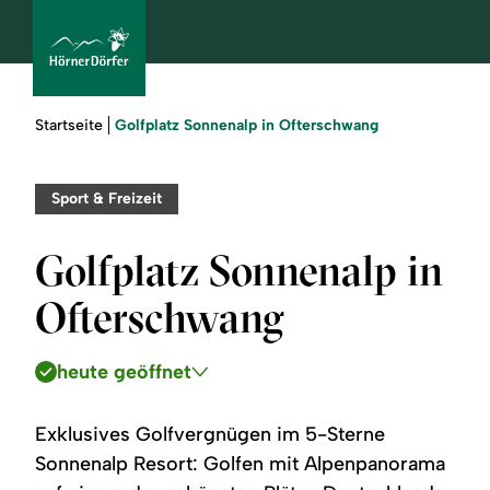
Sie
Golfplatz Sonnenalp in Ofterschwang
Startseite
sind
hier:
bcams
Sport & Freizeit
Golfplatz Sonnenalp in
Urlaub
Ofterschwang
buchen
heute geöffnet
Sommer
Winter
Exklusives Golfvergnügen im 5-Sterne
Sonnenalp Resort: Golfen mit Alpenpanorama