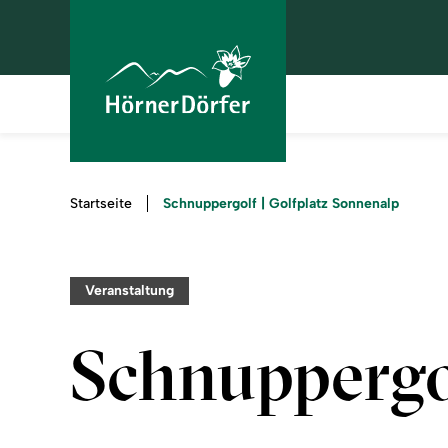
Sie
Schnuppergolf | Golfplatz Sonnenalp
Startseite
sind
hier:
Veranstaltung
Schnuppergol