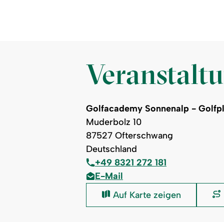
Veranstalt
Golfacademy Sonnenalp - Golfp
Muderbolz 10
87527 Ofterschwang
Deutschland
+49 8321 272 181
E-Mail
Golfacademy
Auf Karte zeigen
Sonnenalp
-
Golfplatz