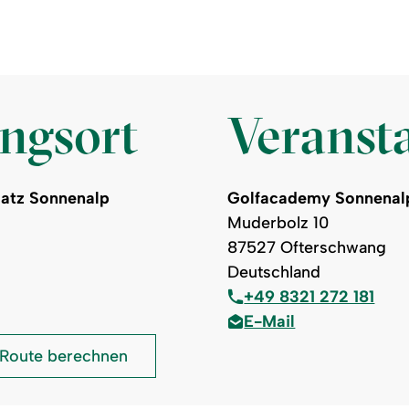
ungsort
Veransta
latz Sonnenalp
Golfacademy Sonnenalp
Muderbolz 10
87527 Ofterschwang
Deutschland
+49 8321 272 181
E-Mail
Golfacademy
Route berechnen
Sonnenalp
-
Golfplatz