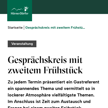
Sie
Gesprächskreis mit zweitem Frühstück
Startseite
sind
hier:
bcams
Veranstaltung
Gesprächskreis mit
Urlaub
zweitem Frühstück
buchen
Zu jedem Termin präsentiert ein Gastreferent
Sommer
ein spannendes Thema und vermittelt so in
lockerer Atmosphäre vielfältigste Themen.
Winter
Im Anschluss ist Zeit zum Austausch und
Fragen bei einem zweiten Frühstück.