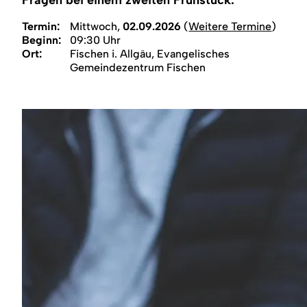
Region
Termin:
Mittwoch,
02.09.2026
(
Weitere Termine
)
Beginn:
09:30 Uhr
Service
Ort:
Fischen i. Allgäu, Evangelisches
Gemeindezentrum Fischen