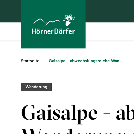
Sie
Gaisalpe - abwechslungsreiche Wanderung mit traumhaften Ausblicken
Startseite
sind
hier:
Wanderung
Gaisalpe - a