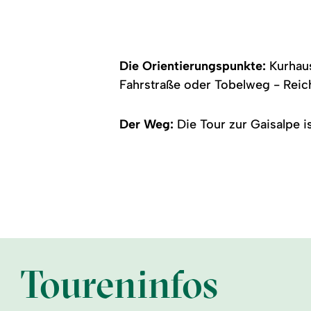
Gaisalpe
Gaisalpe
die
Allgäuer
Hochalpen
Die Orientierungspunkte:
Kurhaus
Fahrstraße oder Tobelweg - Reic
Der Weg:
Die Tour zur Gaisalpe 
Toureninfos