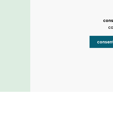
cons
co
consen