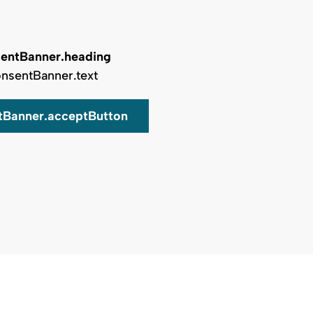
entBanner.heading
nsentBanner.text
tBanner.acceptButton
Auf Karte zeigen