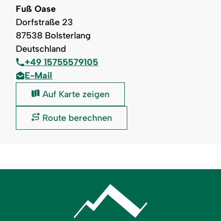
Fuß Oase
Dorfstraße 23
87538 Bolsterlang
Deutschland
+49 15755579105
E-Mail
Fuß
Auf Karte zeigen
Oase:
Fuß
Route berechnen
Oase: