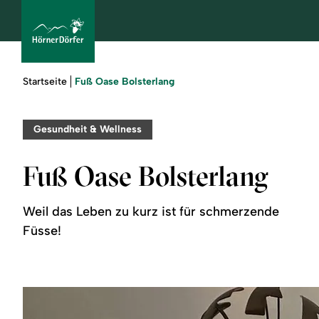
Sie
Fuß Oase Bolsterlang
Startseite
sind
hier:
bcams
Gesundheit & Wellness
Fuß Oase Bolsterlang
Urlaub
buchen
Weil das Leben zu kurz ist für schmerzende
Füsse!
Sommer
Winter