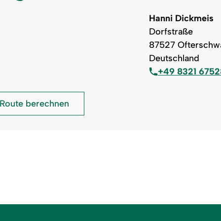
Hanni Dickmeis
Dorfstraße
87527 Ofterschw
Deutschland
+49 8321 675
Bauernhaus
Route berechnen
"Busche
Berta":