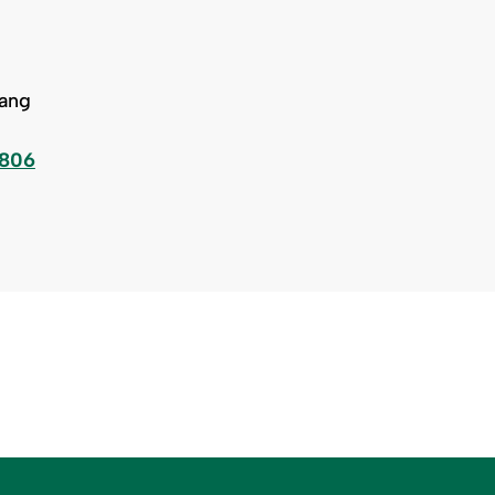
ang
2806