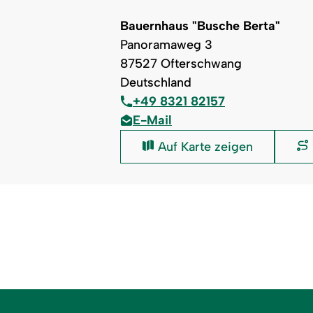
Bauernhaus "Busche Berta"
Panoramaweg 3
87527 Ofterschwang
Deutschland
+49 8321 82157
E-Mail
Bauernhaus
Auf Karte zeigen
"Busche
Berta":