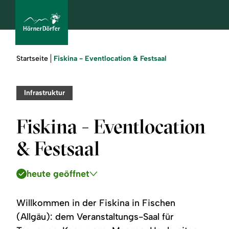
Sie
Fiskina - Eventlocation & Festsaal
Startseite
sind
hier:
bcams
Infrastruktur
Fiskina - Eventlocation
Urlaub
& Festsaal
buchen
heute geöffnet
Sommer
Winter
Willkommen in der Fiskina in Fischen
(Allgäu): dem Veranstaltungs-Saal für