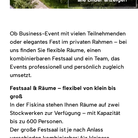
©
Das
Der
Der
Die
Lange
Logo
Kurhaus
Eingangsbereich
rückwärtige
Nordseite
Tischreihen
Schöll's
Fiskina
auf
Eingang
des
im
Events
von
der
und
Kurhauses,
Kurhaus
der
Rückseite,
rechts
in
Fiskina
Ob Business-Event mit vielen Teilnehmenden
Nordseite,
im
der
der
-
im
ersten
Saalt
Mitte
großer
oder elegantes Fest im privaten Rahmen – bei
Vordergrund
Stock
mit
befindet
Saal
uns finden Sie flexible Räume, einen
eine
befindet
großer
sich
-
kleine
sich
Fensterfront.
ein
festlich
kombinierbaren Festsaal und ein Team, das
Brücke.
ein
Lichtschacht
gedeckte
Balkon
mit
Hochzeits-
Events professionell und persönlich zugleich
vor
großer
Kaffeetafel
umsetzt.
den
Fensterfront
Besprechungsräumen.
einschließlich
Dach.
Festsaal & Räume – flexibel von klein bis
groß
In der Fiskina stehen Ihnen Räume auf zwei
Stockwerken zur Verfügung – mit Kapazität
bis zu 600 Personen.
Der große Festsaal ist je nach Anlass
verschieden kombinierbar; für kleinere