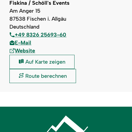
Fiskina / Schöll's Events
Am Anger 15
87538 Fischen i. Allgäu
Deutschland
+49 8326 25693-60
E-Mail
Website
Fiskina
Auf Karte zeigen
/
Schöll's
Fiskina
Route berechnen
Events:
/
Schöll's
Events: