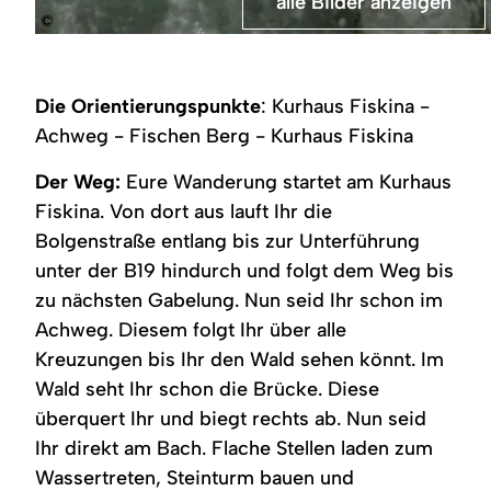
alle Bilder anzeigen
alle Bilder anzeigen
©
Achweg
Achweg
in
in
Fischen
Richtung
im
Fischen
Die Orientierungspunkte
: Kurhaus Fiskina -
Allgäu
im
Allgäu
Achweg - Fischen Berg - Kurhaus Fiskina
Der Weg:
Eure Wanderung startet am Kurhaus
Fiskina. Von dort aus lauft Ihr die
Bolgenstraße entlang bis zur Unterführung
unter der B19 hindurch und folgt dem Weg bis
zu nächsten Gabelung. Nun seid Ihr schon im
Achweg. Diesem folgt Ihr über alle
Kreuzungen bis Ihr den Wald sehen könnt. Im
Wald seht Ihr schon die Brücke. Diese
überquert Ihr und biegt rechts ab. Nun seid
Ihr direkt am Bach. Flache Stellen laden zum
Wassertreten, Steinturm bauen und