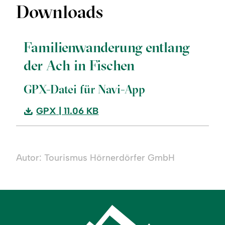
Downloads
Familienwanderung entlang
der Ach in Fischen
GPX-Datei für Navi-App
Download:
GPX
| 11.06 KB
Familienwanderung
entlang
der
Autor: Tourismus Hörnerdörfer GmbH
Ach
in
Fischen