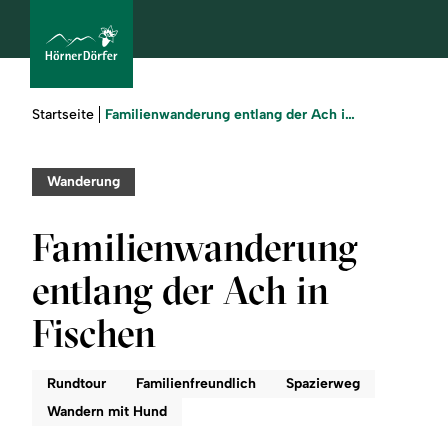
Sie
Familienwanderung entlang der Ach in Fischen
Startseite
sind
hier:
bcams
Wanderung
Familienwanderung
Urlaub
entlang der Ach in
buchen
Fischen
Sommer
Rundtour
Familienfreundlich
Spazierweg
Winter
Wandern mit Hund