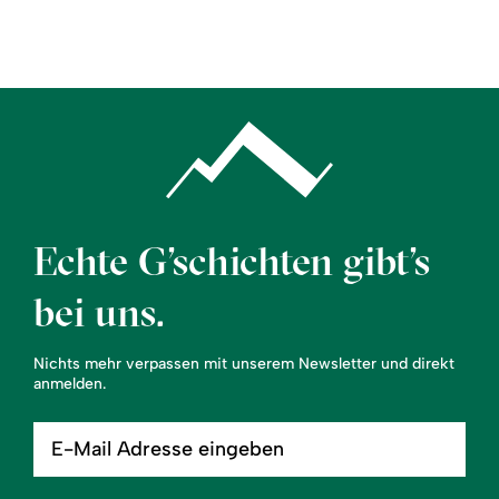
Region
Service
Echte G’schichten gibt’s
bei uns.
Nichts mehr verpassen mit unserem Newsletter und direkt
anmelden.
E-
Mail
Adresse
eingeben