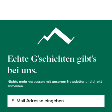
Region
Service
Echte G’schichten gibt’s
bei uns.
Nichts mehr verpassen mit unserem Newsletter und direkt
anmelden.
E-
Mail
Adresse
eingeben