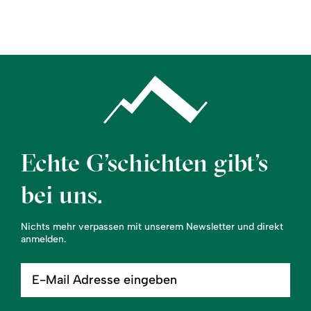
Region
Service
Echte G’schichten gibt’s
bei uns.
Nichts mehr verpassen mit unserem Newsletter und direkt
anmelden.
E-
Mail
Adresse
eingeben