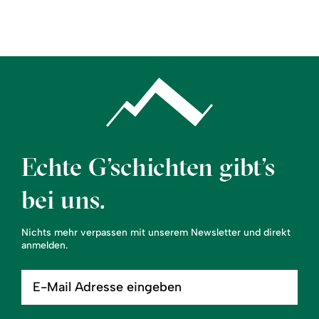
Region
Service
Echte G’schichten gibt’s
bei uns.
Nichts mehr verpassen mit unserem Newsletter und direkt
anmelden.
E-
Mail
Adresse
eingeben