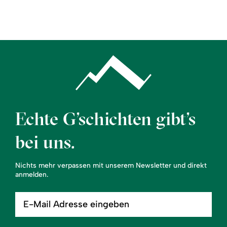
Region
Service
Echte G’schichten gibt’s
bei uns.
Nichts mehr verpassen mit unserem Newsletter und direkt
anmelden.
E-
Mail
Adresse
eingeben