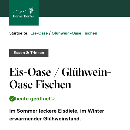
Sie
Eis-Oase / Glühwein-Oase Fischen
Startseite
sind
hier:
bcams
Essen & Trinken
Eis-Oase / Glühwein-
Urlaub
Oase Fischen
buchen
heute geöffnet
Sommer
Im Sommer leckere Eisdiele, im Winter
Winter
erwärmender Glühweinstand.