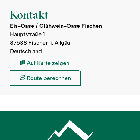
Kontakt
Eis-Oase / Glühwein-Oase Fischen
Hauptstraße 1
87538 Fischen i. Allgäu
Deutschland
Eis-
Auf Karte zeigen
Oase
/
Eis-
Route berechnen
Glühwein-
Oase
Oase
/
Fischen:
Glühwein-
Oase
Fischen: