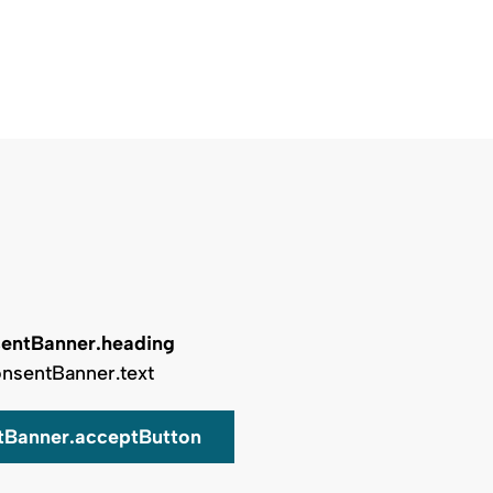
entBanner.heading
nsentBanner.text
tBanner.acceptButton