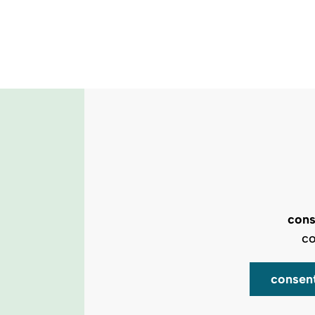
cons
co
consen