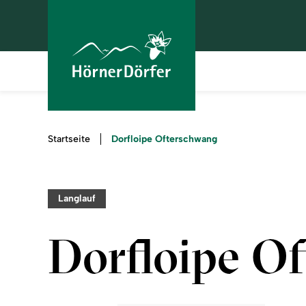
Sie
Dorfloipe Ofterschwang
Startseite
sind
hier:
Langlauf
Dorfloipe O