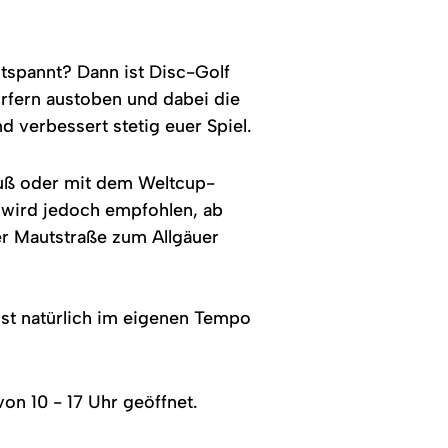
der
Ferne.
Er
steht
auf
ntspannt? Dann ist Disc-Golf
einer
örfern austoben und dabei die
Anhöhe
mit
d verbessert stetig euer Spiel.
grüner
Wiese
und
blickt
 Fuß oder mit dem Weltcup-
auf
- wird jedoch empfohlen, ab
eine
weite
r Mautstraße zum Allgäuer
Landschaft.
nst natürlich im eigenen Tempo
von 10 - 17 Uhr geöffnet.