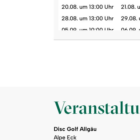
20.08. um 13:00 Uhr
21.08. 
28.08. um 13:00 Uhr
29.08.
05.09. um 10:00 Uhr
06.09.
13.09. um 10:00 Uhr
17.09. 
24.09. um 13:00 Uhr
25.09.
02.10. um 13:00 Uhr
03.10. 
10.10. um 10:00 Uhr
11.10. 
18.10. um 10:00 Uhr
22.10. 
29.10. um 13:00 Uhr
30.10. 
Veranstalt
Disc Golf Allgäu
Alpe Eck