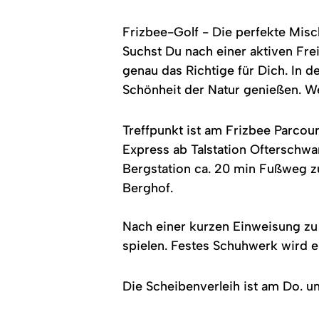
Wald.
durchzogen
Zwei
von
Männer
Wegen.
Frizbee-Golf - Die perfekte Mis
stehen
Im
im
Hintergrund
Suchst Du nach einer aktiven Fre
Hintergrund
Berge.
genau das Richtige für Dich. In 
nahe
eines
Schönheit der Natur genießen. Wer
Korbes.
Treffpunkt ist am Frizbee Parco
Express ab Talstation Ofterschwan
Bergstation ca. 20 min Fußweg z
Berghof.
Nach einer kurzen Einweisung zu
spielen. Festes Schuhwerk wird 
Die Scheibenverleih ist am Do. un