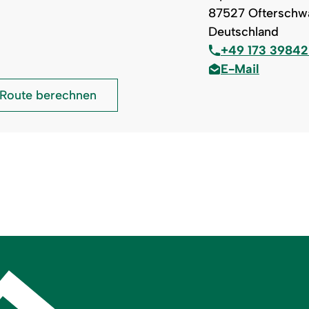
87527 Ofterschw
Deutschland
+49 173 3984
E-Mail
Disc
Route berechnen
Golf
Allgäu: