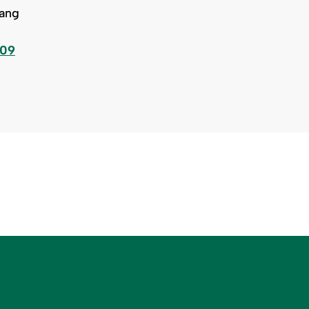
ang
209