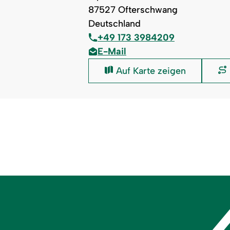
87527 Ofterschwang
Deutschland
+49 173 3984209
E-Mail
Disc
Auf Karte zeigen
Golf
Allgäu: