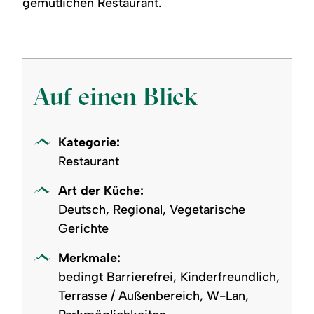
gemütlichen Restaurant.
Kaminofen.
und
im
mit
blauer
Hintergrund.
verschiedenen
Himmel.
Biersorten,
Malz
und
Hopfen.
Im
Auf einen Blick
Hintergrund
Brauanlage
und
Kühlschrank
voller
Kategorie:
Bierflaschen.
Restaurant
Art der Küche:
Deutsch, Regional, Vegetarische
Gerichte
Merkmale:
bedingt Barrierefrei, Kinderfreundlich,
Terrasse / Außenbereich, W-Lan,