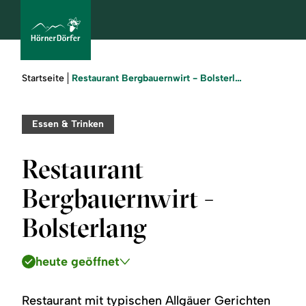
Sie
Restaurant Bergbauernwirt - Bolsterlang
Startseite
sind
hier:
bcams
Essen & Trinken
Restaurant
Urlaub
Bergbauernwirt -
buchen
Bolsterlang
Sommer
heute geöffnet
Winter
Restaurant mit typischen Allgäuer Gerichten