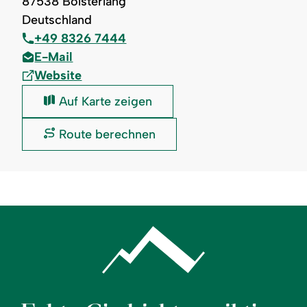
87538 Bolsterlang
Deutschland
+49 8326 7444
E-Mail
Website
Der
Auf Karte zeigen
Bergbauernwirt:
Der
Route berechnen
Bergbauernwirt: