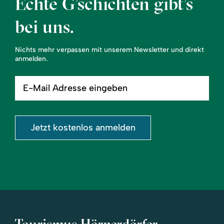
Echte G’schichten gibt’s
bei uns.
Nichts mehr verpassen mit unserem Newsletter und direkt
anmelden.
E-
Mail
Adresse
eingeben
Jetzt kostenlos anmelden
Tourismus Hörnerdörfer