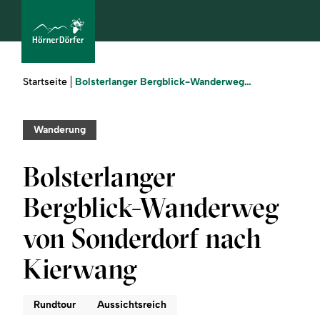
Sie
Bolsterlanger Bergblick-Wanderweg von Sonderdorf nach Kierwang
Startseite
sind
hier:
bcams
Wanderung
Bolsterlanger
Urlaub
Bergblick-Wanderweg
buchen
von Sonderdorf nach
Sommer
Kierwang
Winter
Rundtour
Aussichtsreich