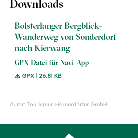
Downloads
Bolsterlanger Bergblick-
Wanderweg von Sonderdorf
nach Kierwang
GPX-Datei für Navi-App
Download:
GPX
| 26.81 KB
Bolsterlanger
Bergblick-
Wanderweg
Autor: Tourismus Hörnerdörfer GmbH
von
Sonderdorf
nach
Kierwang