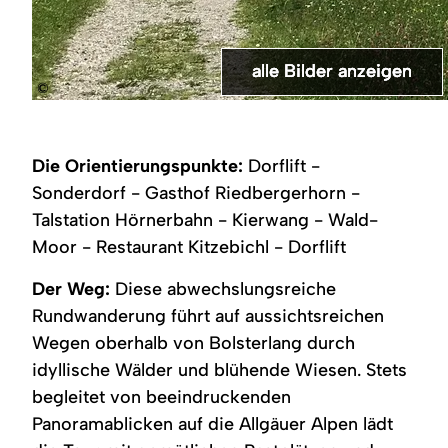
alle Bilder anzeigen
alle Bilder anzeigen
alle Bilder anzeigen
alle Bilder anzeigen
alle Bilder anzeigen
alle Bilder anzeigen
alle Bilder anzeigen
alle Bilder anzeigen
alle Bilder anzeigen
alle Bilder anzeigen
alle Bilder anzeigen
alle Bilder anzeigen
alle Bilder anzeigen
©
Blick
Bergblickweg
Bergblick
Bergblick
Bergblick
Die
Über
Aussicht
Bolsterlanger
Bolsterlanger
Brücke
Wegkreuz
Weg
nach
von
Wanderweg
Wanderweg
Wanderweg
Ruhebänke
Wald-
auf
Bergblickweg
Bergblick-
zurück
Sonderdorf
Sonderdorf
laden
und
die
Wanderweg
nach
nach
zum
Wiesenwege
Allgäuer
von
Bolsterlang
Die Orientierungspunkte:
Dorflift -
Kierwang
Verweilen
führt
Bergwelt
Sonderdorf
ein
der
nach
Sonderdorf - Gasthof Riedbergerhorn -
Weg
Kierwang
Talstation Hörnerbahn - Kierwang - Wald-
bis
nach
Moor - Restaurant Kitzebichl - Dorflift
Kierwang
Der Weg:
Diese abwechslungsreiche
Rundwanderung führt auf aussichtsreichen
Wegen oberhalb von Bolsterlang durch
idyllische Wälder und blühende Wiesen. Stets
begleitet von beeindruckenden
Panoramablicken auf die Allgäuer Alpen lädt