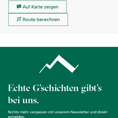
Einkaufen
Auf Karte zeigen
im
Berghotel
Einkaufen
Route berechnen
Ifenblick:
im
Berghotel
Ifenblick:
Echte G’schichten gibt’s
bei uns.
Nichts mehr verpassen mit unserem Newsletter und direkt
anmelden.