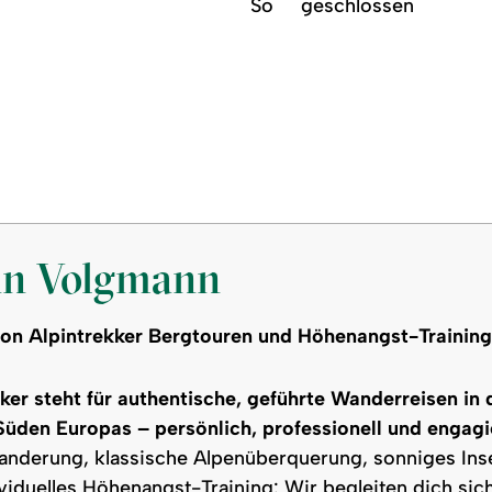
So
geschlossen
an Volgmann
von Alpintrekker Bergtouren und Höhenangst-Training
ker steht für authentische, geführte Wanderreisen in
üden Europas – persönlich, professionell und engagi
nderung, klassische Alpenüberquerung, sonniges Inse
viduelles Höhenangst-Training: Wir begleiten dich sic