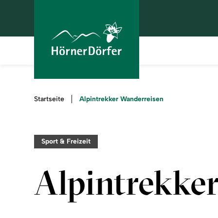
Sie
Alpintrekker Wanderreisen
Startseite
sind
hier:
Sport & Freizeit
Alpintrekke