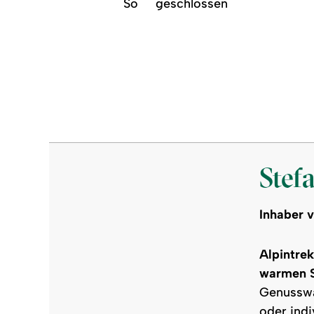
So
geschlossen
©
Stef
Inhaber 
Alpintrek
warmen S
Genusswa
oder indi