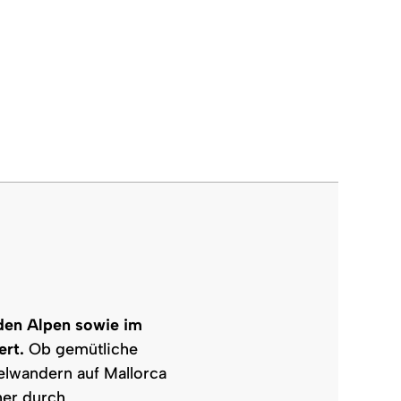
 den Alpen sowie im
ert.
Ob gemütliche
lwandern auf Mallorca
her durch