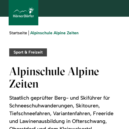
Sie
Alpinschule Alpine Zeiten
Startseite
sind
hier:
bcams
Sport & Freizeit
Alpinschule Alpine
Urlaub
Zeiten
buchen
Staatlich geprüfter Berg- und Skiführer für
Sommer
Schneeschuhwanderungen, Skitouren,
Tiefschneefahren, Variantenfahren, Freeride
Winter
und Lawinenausbildung in Ofterschwang,
Oberstdorf und dem Kleinwalsertal.