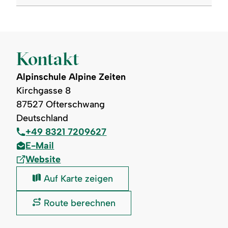
Kontakt
Alpinschule Alpine Zeiten
Kirchgasse 8
87527 Ofterschwang
Deutschland
+49 8321 7209627
E-Mail
Website
Alpinschule
Auf Karte zeigen
Alpine
Zeiten:
Alpinschule
Route berechnen
Alpine
Zeiten: