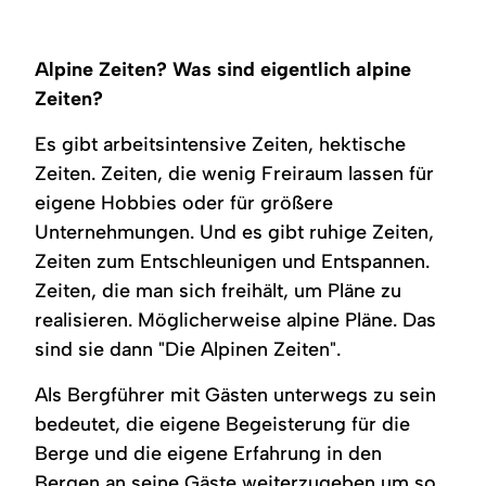
Eine
Eine
Eine
Zwei
Eine
Ein
weite
verschneite
Gruppe
Skitourengeher
Gruppe
Porträt
Landschaft
Winterlandschaft
Wanderer
stehen
Skitourengeher
zeigt
zeigt
zeigt
sitzt
auf
steigt
einen
Alpine Zeiten? Was sind eigentlich alpine
eine
Tannenbäume
vor
einem
einen
Mann
schneebedeckte
auf
einer
schneebedeckten
schneebedeckten
mit
Zeiten?
Bergkette.
einer
rustikalen
Berggipfel.
Hang
dunklen,
Schneedecke.
Berghütte
hinauf.
mittellangen
Es gibt arbeitsintensive Zeiten, hektische
an
Haaren
einem
und
Zeiten. Zeiten, die wenig Freiraum lassen für
sonnigen
einem
Wintertag.
leichten
eigene Hobbies oder für größere
Bart.
Unternehmungen. Und es gibt ruhige Zeiten,
Zeiten zum Entschleunigen und Entspannen.
Zeiten, die man sich freihält, um Pläne zu
realisieren. Möglicherweise alpine Pläne. Das
sind sie dann "Die Alpinen Zeiten".
Als Bergführer mit Gästen unterwegs zu sein
bedeutet, die eigene Begeisterung für die
Berge und die eigene Erfahrung in den
Bergen an seine Gäste weiterzugeben um so