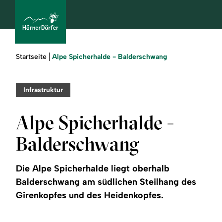
Sie
Alpe Spicherhalde - Balderschwang
Startseite
sind
hier:
bcams
Infrastruktur
Alpe Spicherhalde -
Urlaub
Balderschwang
buchen
Die Alpe Spicherhalde liegt oberhalb
Sommer
Balderschwang am südlichen Steilhang des
Girenkopfes und des Heidenkopfes.
Winter