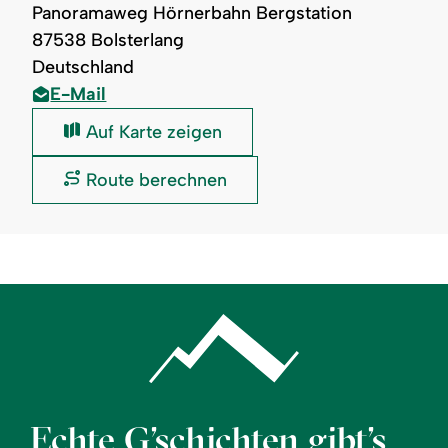
Panoramaweg Hörnerbahn Bergstation
87538 Bolsterlang
Deutschland
E-Mail
Alpe
Auf Karte zeigen
Hinteregg:
Alpe
Route berechnen
Hinteregg:
Echte G’schichten gibt’s