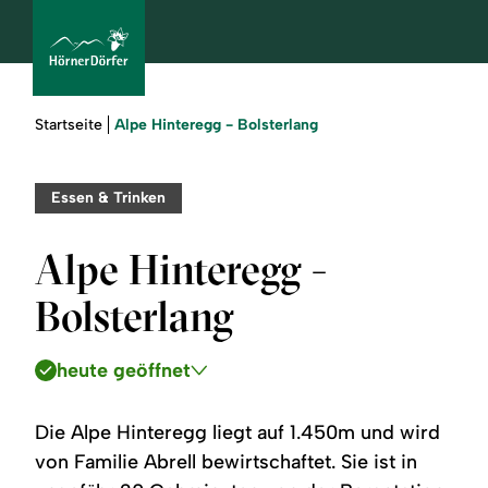
Sie
Alpe Hinteregg - Bolsterlang
Startseite
sind
hier:
bcams
Essen & Trinken
Alpe Hinteregg -
Urlaub
Bolsterlang
buchen
heute geöffnet
Sommer
Winter
Die Alpe Hinteregg liegt auf 1.450m und wird
von Familie Abrell bewirtschaftet. Sie ist in