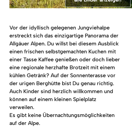
©
Gastgeberfamilie
Eine
Logo
Eine
Eine
Ein
Alpenrosenblüte
Eine
steht
Außenaufnahme
"Allgäuer
Nahaufnahme
Nahaufnahme
Paar
mit
Aufsichtaufnahme
in
zeigt
Alpgenuss"
zeigt
zeigt
sitzt
Blick
zeigt
der
die
mit
eine
ein
auf
auf
eine
Vor der idyllisch gelegenen Jungviehalpe
offenen
Terrasse
Kuh,
Brotzeitplatte
Stück
einer
die
Brotzeitplatte
Tür
der
Edelweiß
mit
Käsekuchen
grünen
Allgäuer
auf
erstreckt sich das einzigartige Panorama der
einer
Alpe
und
Käse,
auf
Wiese
Alpen.
einem
Allgäuer Alpen. Du willst bei diesem Ausblick
hölzernen
Hinteregg
Schriftzug
Schinken,
einem
mit
Holztisch
Hütte
in
"Hier
Obatzda,
Teller
gelben
einen frischen selbstgemachten Kuchen mit
auf
Bolsterlang.
schmeckt's
Radieschen
auf
Blumen
der
Zu
guat!".
einem
in
einer Tasse Kaffee genießen oder doch lieber
Alpe
sehen
Holztisch
der
eine regionale herzhafte Brotzeit mit einem
Hinteregg
sind
der
Nähe
in
Holztische
Alpe
der
kühlen Getränk? Auf der Sonnenterasse vor
Bolsterlang.
und
Hinteregg
Alpe
Bänke,
in
Hinteregg
der urigen Berghütte bist Du genau richtig.
die
Bolsterlang.
in
Auch Kinder sind herzlich willkommen und
unter
Bolsterlang.
einem
können auf einem kleinen Spielplatz
blauen
Sonnenschirm
verweilen.
stehen
Es gibt keine Übernachtungsmöglichkeiten
auf der Alpe.