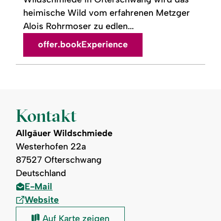
heimische Wild vom erfahrenen Metzger
Alois Rohrmoser zu edlen...
offer.bookExperience
Kontakt
Allgäuer Wildschmiede
Westerhofen 22a
87527 Ofterschwang
Deutschland
E-Mail
Website
Allgäuer
Auf Karte zeigen