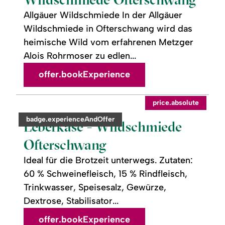
Allgäuer Wildschmiede In der Allgäuer
Wildschmiede in Ofterschwang wird das
heimische Wild vom erfahrenen Metzger
Alois Rohrmoser zu edlen...
offer.bookExperience
readmore:
©
price.absolute
Leberkäse
-
category:
badge.experienceAndOffer
Wildschmiede
Leberkäse - Wildschmiede
Ofterschwang
Ofterschwang
Ideal für die Brotzeit unterwegs. Zutaten:
60 % Schweinefleisch, 15 % Rindfleisch,
Trinkwasser, Speisesalz, Gewürze,
Dextrose, Stabilisator...
offer.bookExperience