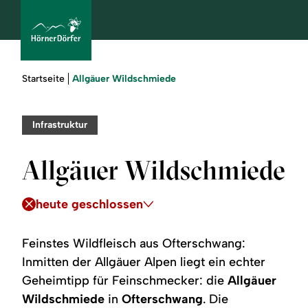
Sie
Allgäuer Wildschmiede
Startseite
sind
hier:
bcams
Infrastruktur
Allgäuer Wildschmiede
Urlaub
buchen
heute geschlossen
Sommer
Feinstes Wildfleisch aus Ofterschwang:
Inmitten der Allgäuer Alpen liegt ein echter
Winter
Geheimtipp für Feinschmecker: die
Allgäuer
Wildschmiede
in
Ofterschwang
. Die