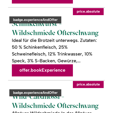
readmore:
©
price.absolute
Schinkenwurst
-
category:
badge.experienceAndOffer
Wildschmiede
Schinkenwurst -
Ofterschwang
Wildschmiede Ofterschwang
Ideal für die Brotzeit unterwegs. Zutaten:
50 % Schinkenfleisch, 25%
Schweinefleisch, 12% Trinkwasser, 10%
Speck, 3% S-Backen, Gewürze,...
offer.bookExperience
readmore:
©
price.absolute
Wild-
Cabanossi
category:
badge.experienceAndOffer
-
Wild-Cabanossi -
Wildschmiede
Ofterschwang
Wildschmiede Ofterschwang