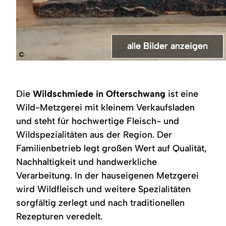
alle Bilder anzeigen
alle Bilder anzeigen
alle Bilder anzeigen
alle Bilder anzeigen
alle Bilder anzeigen
alle Bilder anzeigen
alle Bilder anzeigen
©
Mann
Logo
Ladenraum
Metzger
Geräucherte
Hans
Geräuchertes
auf
der
der
bei
Würste
Sistig
Fleisch
Holzleiter
Allgäuer
Allgäuer
der
hängen
auf
und
im
Wildschmiede,
Wildschmiede,
Arbeit,
auf
der
Würste
Die
Wildschmiede in Ofterschwang
ist eine
Wald,
ovales
Verkaufstheke
schneidet
Stangen
Jagd,
hängen
Vogelperspektive,
Schild
mit
Wildfleisch
in
beobachtet
zum
Wild-Metzgerei mit kleinem Verkaufsladen
Rucksack,
mit
Wurstwaren,
in
einem
mit
Trocknen
und steht für hochwertige Fleisch- und
Outdoor-
Haus-
Logo
einem
Räucherofen
Fernglas
Aktivität.
Symbol
an
Kühlraum
im
Wildspezialitäten aus der Region. Der
und
der
zu
Wald
Schriftzug
Wand.
Familienbetrieb legt großen Wert auf Qualität,
Nachhaltigkeit und handwerkliche
Verarbeitung. In der hauseigenen Metzgerei
wird Wildfleisch und weitere Spezialitäten
sorgfältig zerlegt und nach traditionellen
Rezepturen veredelt.