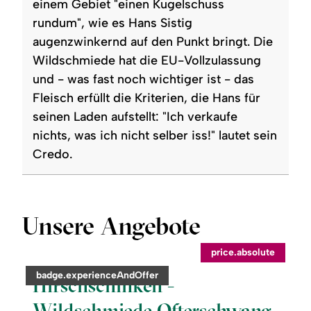
einem Gebiet "einen Kugelschuss
rundum", wie es Hans Sistig
augenzwinkernd auf den Punkt bringt. Die
Wildschmiede hat die EU-Vollzulassung
und - was fast noch wichtiger ist - das
Fleisch erfüllt die Kriterien, die Hans für
seinen Laden aufstellt: "Ich verkaufe
nichts, was ich nicht selber iss!" lautet sein
Credo.
Unsere Angebote
©
price.absolute
readmore:
category:
badge.experienceAndOffer
Hirschschinken
Hirschschinken -
-
Wildschmiede
Wildschmiede Ofterschwang
Ofterschwang