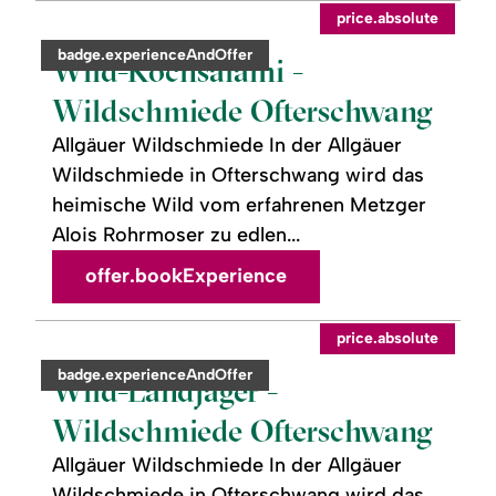
readmore:
©
price.absolute
Wild-
Kochsalami
category:
badge.experienceAndOffer
-
Wild-Kochsalami -
Wildschmiede
Ofterschwang
Wildschmiede Ofterschwang
Allgäuer Wildschmiede In der Allgäuer
Wildschmiede in Ofterschwang wird das
heimische Wild vom erfahrenen Metzger
Alois Rohrmoser zu edlen...
offer.bookExperience
readmore:
©
price.absolute
Wild-
Landjäger
category:
badge.experienceAndOffer
-
Wild-Landjäger -
Wildschmiede
Ofterschwang
Wildschmiede Ofterschwang
Allgäuer Wildschmiede In der Allgäuer
Wildschmiede in Ofterschwang wird das