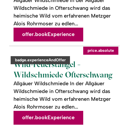
Allgäuer Wildschmiede In der Allgäuer
Wildschmiede in Ofterschwang wird das
heimische Wild vom erfahrenen Metzger
Alois Rohrmoser zu edlen...
offer.bookExperience
readmore:
©
price.absolute
Wild-
Feuerstängel
category:
badge.experienceAndOffer
-
Wild-Feuerstängel -
Wildschmiede
Ofterschwang
Wildschmiede Ofterschwang
Allgäuer Wildschmiede In der Allgäuer
Wildschmiede in Ofterschwang wird das
heimische Wild vom erfahrenen Metzger
Alois Rohrmoser zu edlen...
offer.bookExperience