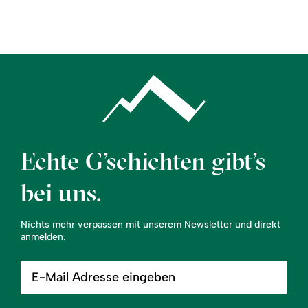
Region
Service
Echte G’schichten gibt’s
bei uns.
Nichts mehr verpassen mit unserem Newsletter und direkt
anmelden.
E-
Mail
Adresse
eingeben