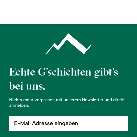
Region
Service
Echte G’schichten gibt’s
bei uns.
Nichts mehr verpassen mit unserem Newsletter und direkt
anmelden.
E-
Mail
Adresse
eingeben