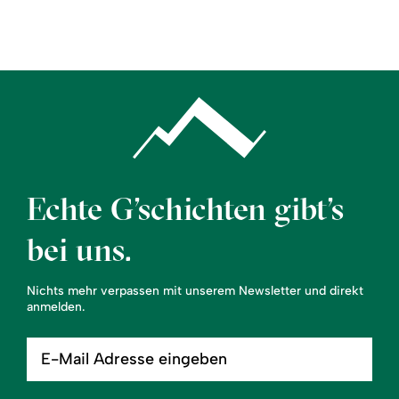
Region
Service
Echte G’schichten gibt’s
bei uns.
Nichts mehr verpassen mit unserem Newsletter und direkt
anmelden.
E-
Mail
Adresse
eingeben