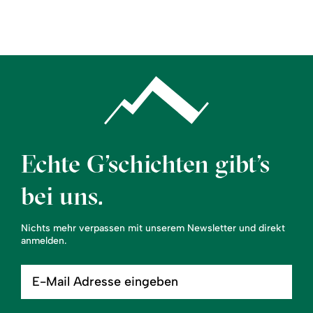
Region
Service
Echte G’schichten gibt’s
bei uns.
Nichts mehr verpassen mit unserem Newsletter und direkt
anmelden.
E-
Mail
Adresse
eingeben