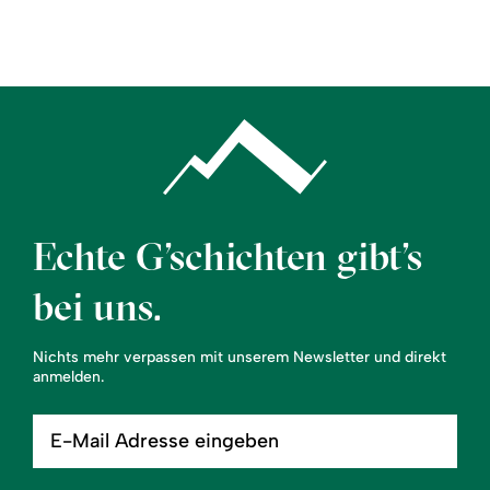
Region
Service
Echte G’schichten gibt’s
bei uns.
Nichts mehr verpassen mit unserem Newsletter und direkt
anmelden.
E-
Mail
Adresse
eingeben