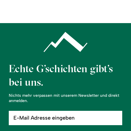
Region
Service
Echte G’schichten gibt’s
bei uns.
Nichts mehr verpassen mit unserem Newsletter und direkt
anmelden.
E-
Mail
Adresse
eingeben