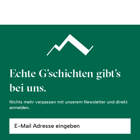
Region
Service
Echte G’schichten gibt’s
bei uns.
Nichts mehr verpassen mit unserem Newsletter und direkt
anmelden.
E-
Mail
Adresse
eingeben